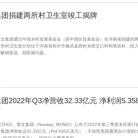
集团捐建两所村卫生室竣工揭牌
1
挚文集团通过中国乡村发展基金会（原中国扶贫基金会）在河南省捐建的
两所村卫生室分别位于河南省焦作市修武县西村乡西交口村和黑岩村，投
缓解就医远、就医难问题。
团2022年Q3净营收32.33亿元 净利润5.35
8
2月8日，挚文集团（Nasdaq: MOMO）公布了2022年第三季度未经审
集团净营收达32.33亿元（约4.545亿美元），不按照美国通用会计准