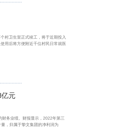
两个村卫生室正式竣工，将于近期投入
入使用后将方便附近千位村民日常就医
8亿元
计的财务业绩。财报显示，2022年第三
则计量，归属于挚文集团的净利润为