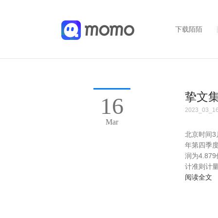
下载陌陌
挚文集
16
2023_03_1
Mar
北京时间3
年第四季度
润为4.87
计准则计量
阅读全文